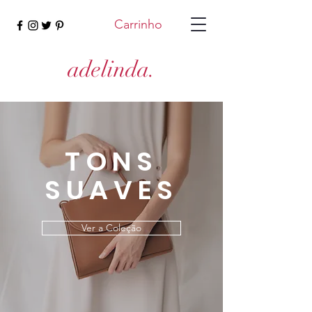
Carrinho
adelinda.
TONS
SUAVES
Ver a Coleção