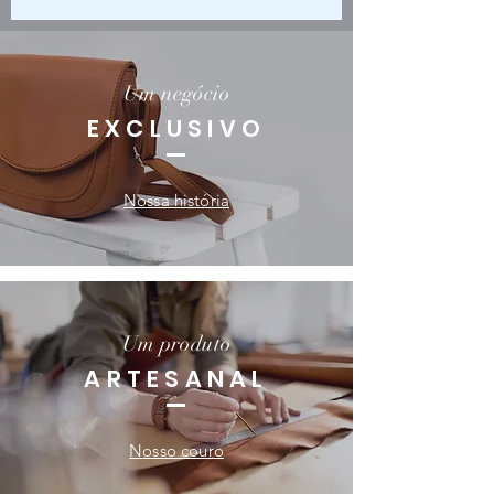
Um negócio
EXCLUSIVO
Nossa história
Um produto
ARTESANAL
Nosso couro