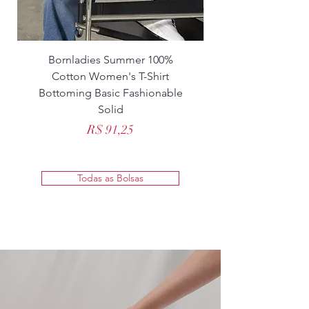
Bornladies Summer 100%
Cotton Women's T-Shirt
Women Winter Fa
Bottoming Basic Fashionable
Solid
Preço
R$ 91,25
Todas as Bolsas